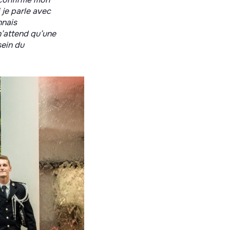
 je parle avec
nnais
n’attend qu’une
sein du