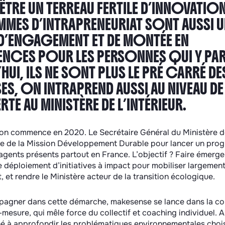
’ÊTRE UN TERREAU FERTILE D’INNOVATION
ES D’INTRAPRENEURIAT SONT AUSSI 
D’ENGAGEMENT ET DE MONTÉE EN
CES POUR LES PERSONNES QUI Y PAR
UI, ILS NE SONT PLUS LE PRÉ CARRÉ DE
ES, ON INTRAPREND AUSSI AU NIVEAU DE 
E AU MINISTÈRE DE L’INTÉRIEUR.
on commence en 2020. Le Secrétaire Général du Ministère de 
ipe de la Mission Développement Durable pour lancer un pro
gents présents partout en France. L’objectif ? Faire émerge
déploiement d’initiatives à impact pour mobiliser largemen
, et rendre le Ministère acteur de la transition écologique.
pagner dans cette démarche, makesense se lance dans la co
esure, qui mêle force du collectif et coaching individuel. 
é à approfondir les problématiques environnementales chois