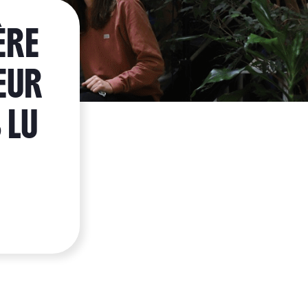
ÈRE
IEUR
 LU