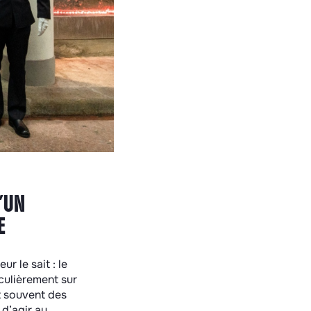
’UN
E
r le sait : le
iculièrement sur
t souvent des
 d’agir au