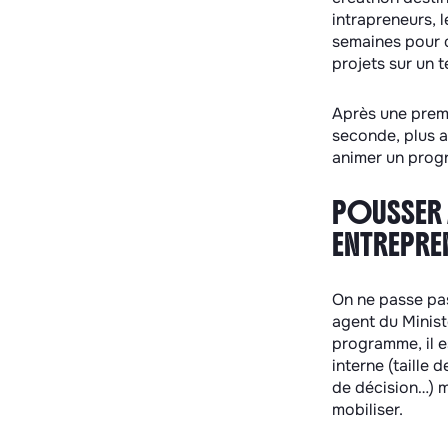
intrapreneurs, 
semaines pour 
projets sur un 
Après une premi
seconde, plus a
animer un prog
POUSSER À
ENTREPRE
On ne passe pas
agent du Minist
programme, il e
interne (taille
de décision…) m
mobiliser.