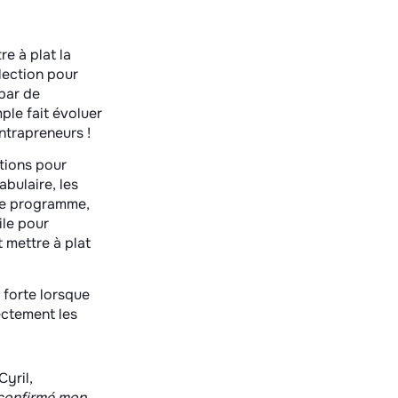
re à plat la
lection pour
 par de
ple fait évoluer
intrapreneurs !
ations pour
bulaire, les
 le programme,
ile pour
 mettre à plat
forte lorsque
ectement les
Cyril,
 confirmé mon