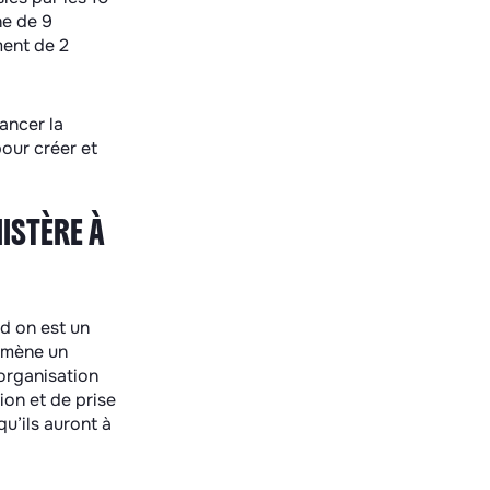
ne de 9
ent de 2
ancer la
our créer et
NISTÈRE À
d on est un
n mène un
organisation
ion et de prise
u’ils auront à