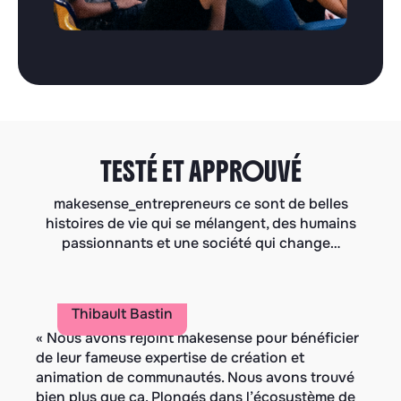
TESTÉ ET APPROUVÉ
makesense_entrepreneurs ce sont de belles
histoires de vie qui se mélangent, des humains
passionnants et une société qui change…
ALPHONSE
Thibault Bastin
« Nous avons rejoint makesense pour bénéficier
« 
de leur fameuse expertise de création et
no
animation de communautés. Nous avons trouvé
no
bien plus que ça. Plongés dans l’écosystème de
cl