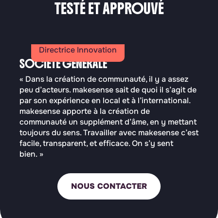
TESTÉ ET APPROUVÉ
FLORE JACHIMOWICZ
Directrice Innovation
SOCIÉTÉ GÉNÉRALE
C
« Dans la création de communauté, il y a assez
« 
peu d’acteurs. makesense sait de quoi il s’agit de
d’
par son expérience en local et à l’international.
d’
makesense apporte à la création de
at
communauté un supplément d’âme, en y mettant
d’
toujours du sens. Travailler avec makesense c’est
ta
facile, transparent, et efficace. On s’y sent
ac
bien. »
NOUS CONTACTER