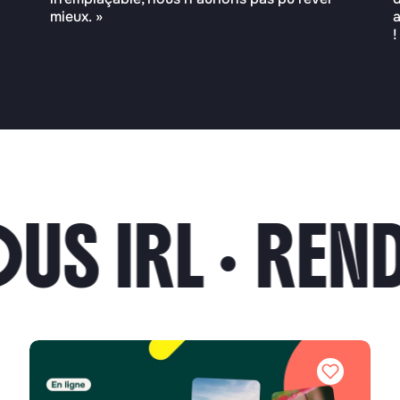
mieux. »
a
!
IRL ·
RENDEZ