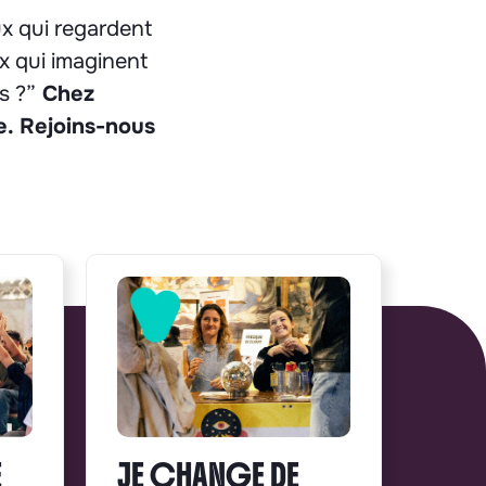
eux qui regardent
ux qui imaginent
s ?”
Chez
e. Rejoins-nous
E
JE CHANGE DE