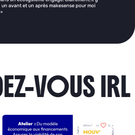
 un avant et un après makesense pour moi
 »
-VOUS IRL ·
R