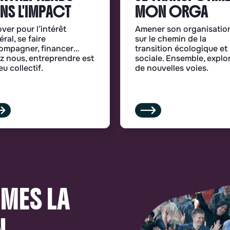
NS L'IMPACT
MON ORGA
ver pour l’intérêt
Amener son organisatio
ral, se faire
sur le chemin de la
ompagner, financer…
transition écologique et
z nous, entreprendre est
sociale. Ensemble, explo
eu collectif.
de nouvelles voies.
MES LA
N