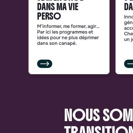
DANS MA VIE
DA
PERSO
Inno
géné
M’informer, me former, agir…
acc
Par ici les programmes et
Che
idées pour ne plus déprimer
un j
dans son canapé.
NOUS SOM
TRANSITIO