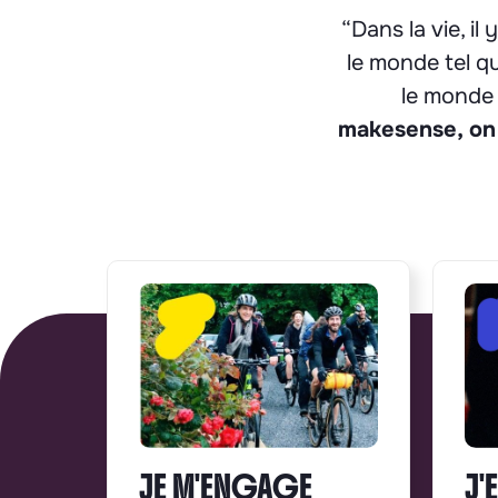
“Dans la vie, il
le monde tel qu
le monde t
makesense, on 
JE M'ENGAGE
J'