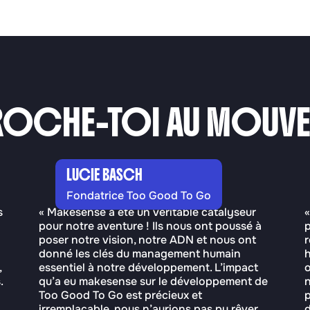
OCHE-TOI AU MOUVEM
LUCIE BASCH
Fondatrice Too Good To Go
s
« Makesense a été un véritable catalyseur
«
pour notre aventure ! Ils nous ont poussé à
p
poser notre vision, notre ADN et nous ont
r
donné les clés du management humain
,
essentiel à notre développement. L’impact
o
.
qu’a eu makesense sur le développement de
n
Too Good To Go est précieux et
p
irremplaçable, nous n’aurions pas pu rêver
d